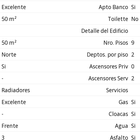
Excelente
Apto Banco
Si
50 m²
Toilette
No
Detalle del Edificio
50 m²
Nro. Pisos
9
Norte
Deptos. por piso
2
Si
Ascensores Priv
0
-
Ascensores Serv
2
Radiadores
Servicios
Excelente
Gas
Si
-
Cloacas
Si
Frente
Agua
Si
3
Asfalto
Si